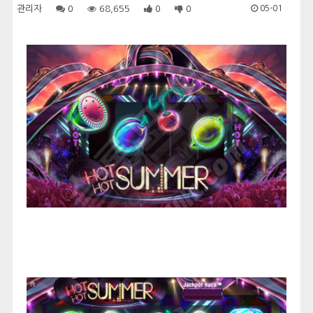
관리자
0
68,655
0
0
05-01