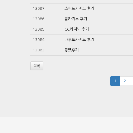
13087
스피드카지노 후기
13086
룸카지노 후기
13085
CC카지노 후기
13084
나루토카지노 후기
13083
띵벳후기
목록
1
2