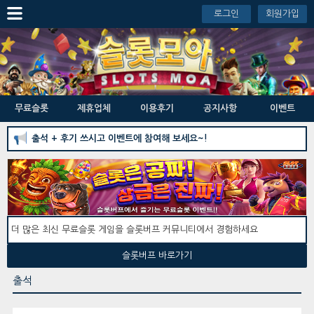
로그인
회원가입
무료슬롯
제휴업체
이용후기
공지사항
이벤트
출석 + 후기 쓰시고 이벤트에 참여해 보세요~!
더 많은 최신 무료슬롯 게임을 슬롯버프 커뮤니티에서 경험하세요
슬롯버프 바로가기
출석