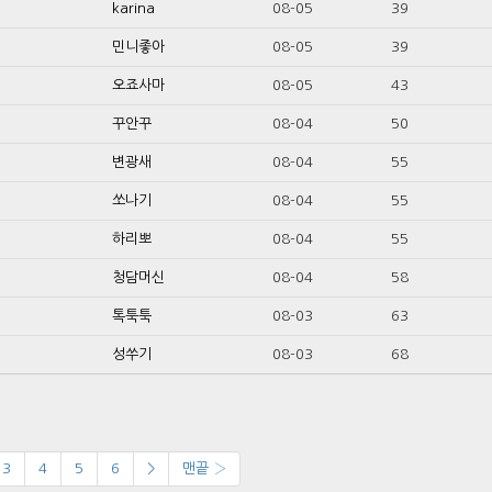
karina
08-05
39
민니좋아
08-05
39
오죠사마
08-05
43
꾸안꾸
08-04
50
변광새
08-04
55
쏘나기
08-04
55
하리뽀
08-04
55
청담머신
08-04
58
톡툭툭
08-03
63
성쑤기
08-03
68
3
4
5
6
>
맨끝 ›