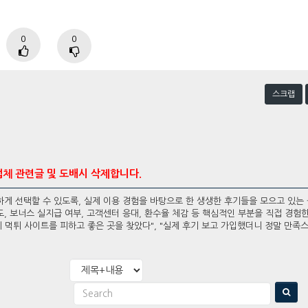
0
0
스크랩
업체 관련글 및 도배시 삭제합니다.
게 선택할 수 있도록, 실제 이용 경험을 바탕으로 한 생생한 후기들을 모으고 있는
, 보너스 실지급 여부, 고객센터 응대, 환수율 체감 등 핵심적인 부분을 직접 경험
 먹튀 사이트를 피하고 좋은 곳을 찾았다", "실제 후기 보고 가입했더니 정말 만족