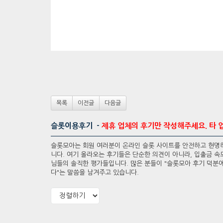
목록
이전글
다음글
슬롯이용후기 -
제휴 업체의 후기만 작성해주세요. 타 
슬롯모아는 회원 여러분이 온라인 슬롯 사이트를 안전하고 현명하
니다. 여기 올라오는 후기들은 단순한 의견이 아니라, 입출금 속도
님들의 솔직한 평가들입니다. 많은 분들이 "슬롯모아 후기 덕분에
다"는 말씀을 남겨주고 있습니다.