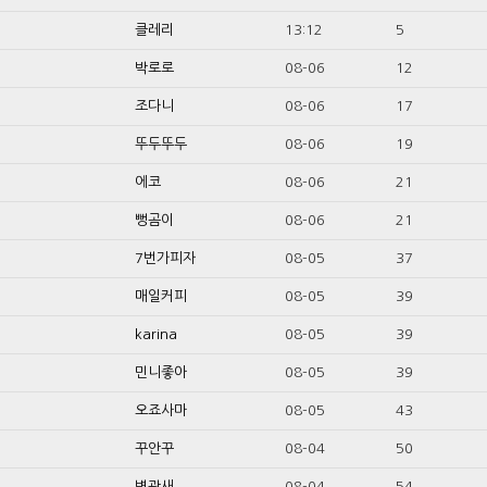
클레리
13:12
5
박로로
08-06
12
조다니
08-06
17
뚜두뚜두
08-06
19
에코
08-06
21
뻥곰이
08-06
21
7번가피자
08-05
37
매일커피
08-05
39
karina
08-05
39
민니좋아
08-05
39
오죠사마
08-05
43
꾸안꾸
08-04
50
변광새
08-04
54