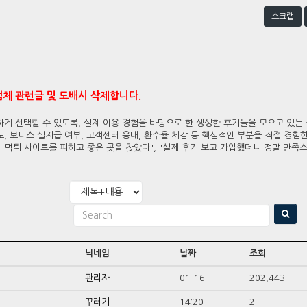
스크랩
업체 관련글 및 도배시 삭제합니다.
게 선택할 수 있도록, 실제 이용 경험을 바탕으로 한 생생한 후기들을 모으고 있는
, 보너스 실지급 여부, 고객센터 응대, 환수율 체감 등 핵심적인 부분을 직접 경험
 먹튀 사이트를 피하고 좋은 곳을 찾았다", "실제 후기 보고 가입했더니 정말 만족
닉네임
날짜
조회
관리자
01-16
202,443
꾸러기
14:20
2