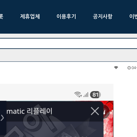
롯
제휴업체
이용후기
공지사항
이
벤트의 혜택을 만나보세요~!
04-