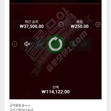
금액올릴걸ㅠㅠ
갑자기튀어나오네