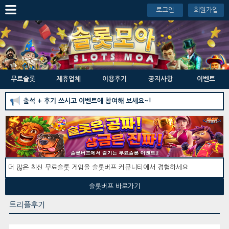
로그인
회원가입
무료슬롯
제휴업체
이용후기
공지사항
이벤트
출석 + 후기 쓰시고 이벤트에 참여해 보세요~!
더 많은 최신 무료슬롯 게임을 슬롯버프 커뮤니티에서 경험하세요
슬롯버프 바로가기
트리플후기