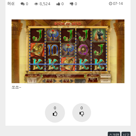
허쉬
0
8,524
0
0
07-14
쏘쏘~
0
0
스크랩
신고