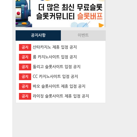
공지사항
이벤트
산타카지노 제휴 입점 공지
공지
룸 카지노사이트 입점 공지
공지
돌리고 슬롯사이트 입점 공지
공지
CC 카지노사이트 입점 공지
공지
바오 슬롯사이트 제휴 입점 공지
공지
라이징 슬롯사이트 제휴 입점 공지
공지