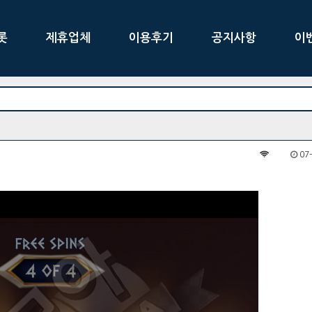
롯
제휴업체
이용후기
공지사항
이
벤트의 혜택을 만나보세요~!
07-