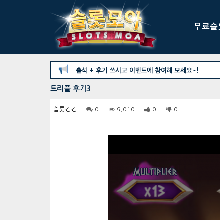
무료슬
출석 + 후기 쓰시고 이벤트에 참여해 보세요~!
안녕하세요. 슬롯모아 입니다. 출석 + 후기 쓰시고 이
트리플 후기3
슬롯킹킹
0
9,010
0
0