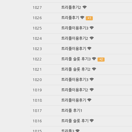
1827
트리플후기2
1826
트리플후기
+1
1825
트리플이용후기3
1824
트리플이용후기2
1823
트리플이용후기
1822
트리플 슬롯 후기3
+2
1821
트리플 슬롯 후기2
1820
트리플이용후기3
1819
트리플이용후기2
1818
트리플이용후기
1817
트리플 후기1
1816
트리플 슬롯 후기
1815
트리플3