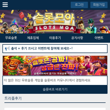
로그인
회원가입
무료슬롯
제휴업체
이용후기
공지사항
이벤트
출석 + 후기 쓰시고 이벤트에 참여해 보세요~!
더 많은 최신 무료슬롯 게임을 슬롯버프 커뮤니티에서 경험하세요
슬롯버프 바로가기
트리플후기