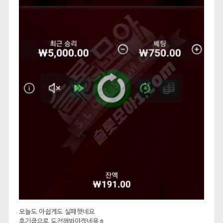
오늘도 아쉽게도 실패햇네요
후기쿱으로 도전해봐야겠네용ㅎ