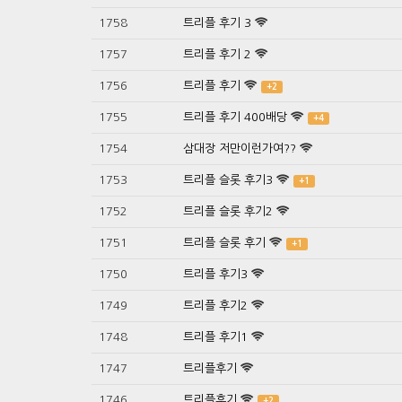
1758
트리플 후기 3
1757
트리플 후기 2
1756
트리플 후기
+2
1755
트리플 후기 400배당
+4
1754
삼대장 저만이런가여??
1753
트리플 슬롯 후기3
+1
1752
트리플 슬롯 후기2
1751
트리플 슬롯 후기
+1
1750
트리플 후기3
1749
트리플 후기2
1748
트리플 후기1
1747
트리플후기
1746
트리플후기
+2