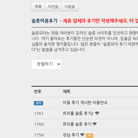
목록
이전글
다음글
슬롯이용후기 -
제휴 업체의 후기만 작성해주세요. 타 
슬롯모아는 회원 여러분이 온라인 슬롯 사이트를 안전하고 현명하
니다. 여기 올라오는 후기들은 단순한 의견이 아니라, 입출금 속도
님들의 솔직한 평가들입니다. 많은 분들이 "슬롯모아 후기 덕분에
다"는 말씀을 남겨주고 있습니다.
번호
제목
이용 후기 게시판 이용안내
공지
1761
트리플 슬롯 후기2
1760
트리플 슬롯 후기
1759
강남 후기
+3