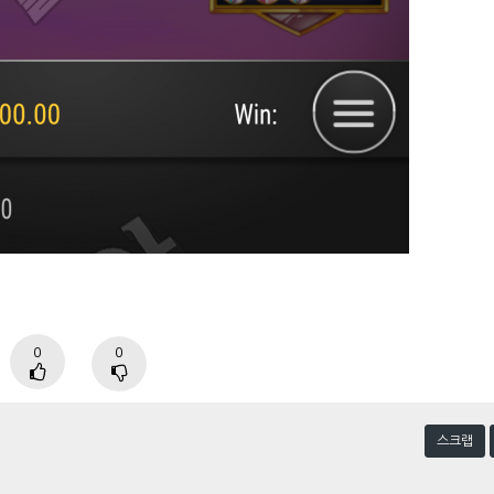
0
0
스크랩