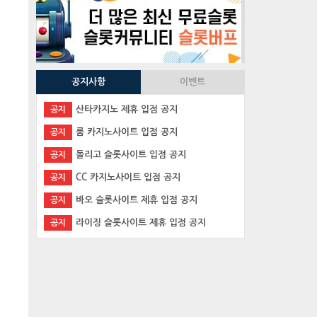
공지사항
이벤트
산타카지노 제휴 입점 공지
공지
룸 카지노사이트 입점 공지
공지
돌리고 슬롯사이트 입점 공지
공지
CC 카지노사이트 입점 공지
공지
바오 슬롯사이트 제휴 입점 공지
공지
라이징 슬롯사이트 제휴 입점 공지
공지