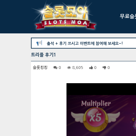
무료슬
출석 + 후기 쓰시고 이벤트에 참여해 보세요~!
안녕하세요. 슬롯모아 입니다. 출석 + 후기 쓰시고 이
트리플 후기1
슬롯킹킹
0
8,605
0
0