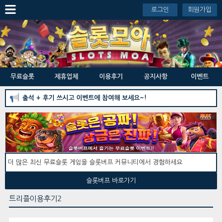
로그인
회원가입
무료슬롯
제휴업체
이용후기
공지사항
이벤트
출석 + 후기 쓰시고 이벤트에 참여해 보세요~!
더 많은 최신 무료슬롯 게임을 슬롯버프 커뮤니티에서 경험하세요
슬롯버프 바로가기
트리플이용후기2