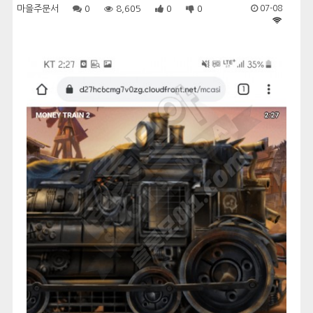
마을주문서
0
8,605
0
0
07-08