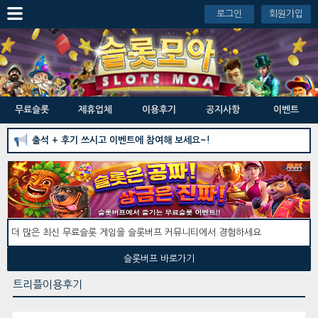
로그인
회원가입
무료슬롯
제휴업체
이용후기
공지사항
이벤트
출석 + 후기 쓰시고 이벤트에 참여해 보세요~!
더 많은 최신 무료슬롯 게임을 슬롯버프 커뮤니티에서 경험하세요
슬롯버프 바로가기
트리플이용후기