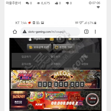
마을주문서
0
8,675
0
0
07-06