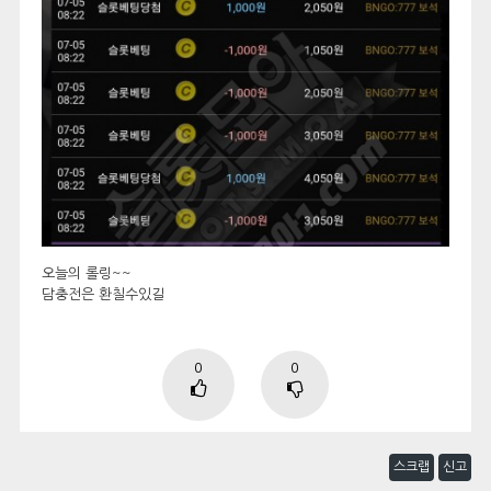
오늘의 롤링~~
담충전은 환칠수있길
0
0
스크랩
신고