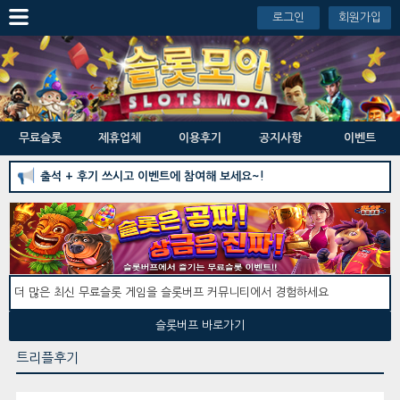
로그인
회원가입
무료슬롯
제휴업체
이용후기
공지사항
이벤트
출석 + 후기 쓰시고 이벤트에 참여해 보세요~!
더 많은 최신 무료슬롯 게임을 슬롯버프 커뮤니티에서 경험하세요
슬롯버프 바로가기
트리플후기