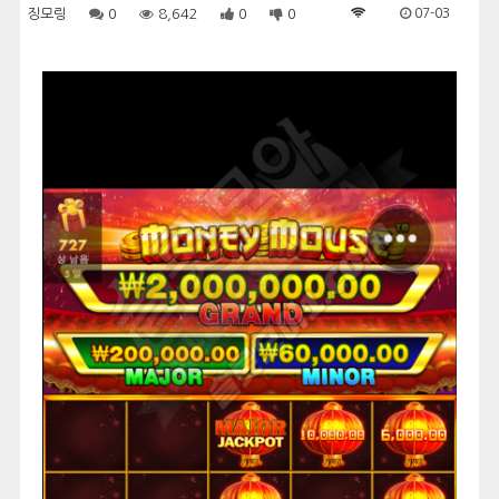
징모링
0
8,642
0
0
07-03