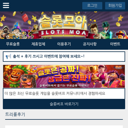
로그인
회원가입
무료슬롯
제휴업체
이용후기
공지사항
이벤트
출석 + 후기 쓰시고 이벤트에 참여해 보세요~!
더 많은 최신 무료슬롯 게임을 슬롯버프 커뮤니티에서 경험하세요
슬롯버프 바로가기
트리롤후기