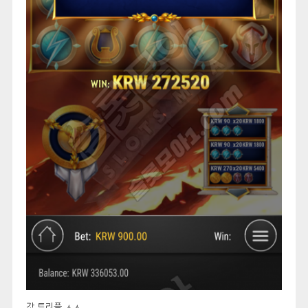
갓 트리플 ㅅㅅ