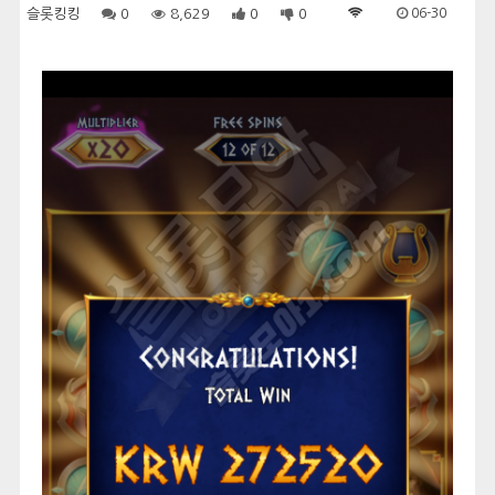
슬롯킹킹
0
8,629
0
0
06-30