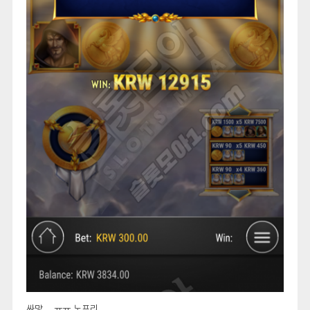
싸망... ㅠㅠ 노프리...