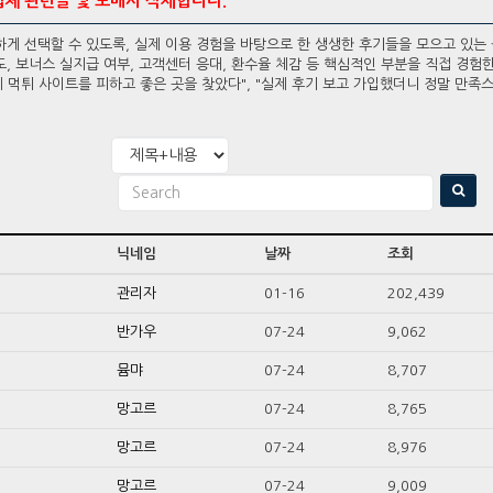
업체 관련글 및 도배시 삭제합니다.
게 선택할 수 있도록, 실제 이용 경험을 바탕으로 한 생생한 후기들을 모으고 있는
, 보너스 실지급 여부, 고객센터 응대, 환수율 체감 등 핵심적인 부분을 직접 경험
 먹튀 사이트를 피하고 좋은 곳을 찾았다", "실제 후기 보고 가입했더니 정말 만족
닉네임
날짜
조회
관리자
01-16
202,439
반가우
07-24
9,062
뮴먀
07-24
8,707
망고르
07-24
8,765
망고르
07-24
8,976
망고르
07-24
9,009