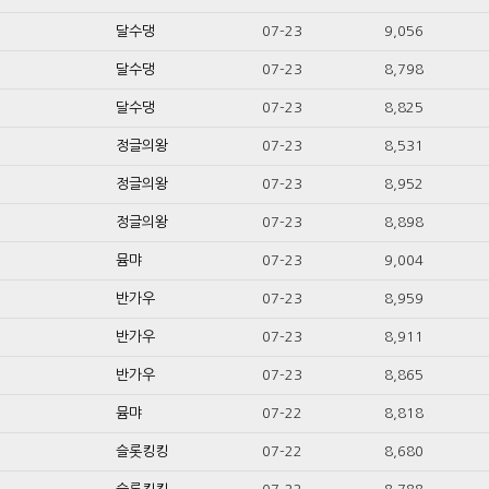
달수댕
07-23
9,056
달수댕
07-23
8,798
달수댕
07-23
8,825
정글의왕
07-23
8,531
정글의왕
07-23
8,952
정글의왕
07-23
8,898
뮴먀
07-23
9,004
반가우
07-23
8,959
반가우
07-23
8,911
반가우
07-23
8,865
뮴먀
07-22
8,818
슬롯킹킹
07-22
8,680