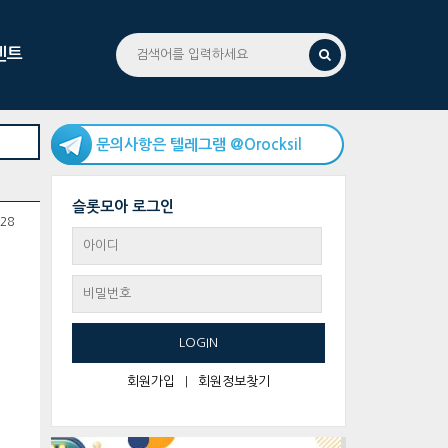
벤트
문의사항은 텔레그램 @Orocksil
슬롯모아 로그인
28
LOGIN
회원가입
|
회원정보찾기