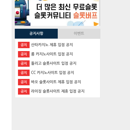
공지사항
이벤트
산타카지노 제휴 입점 공지
공지
룸 카지노사이트 입점 공지
공지
돌리고 슬롯사이트 입점 공지
공지
CC 카지노사이트 입점 공지
공지
바오 슬롯사이트 제휴 입점 공지
공지
라이징 슬롯사이트 제휴 입점 공지
공지