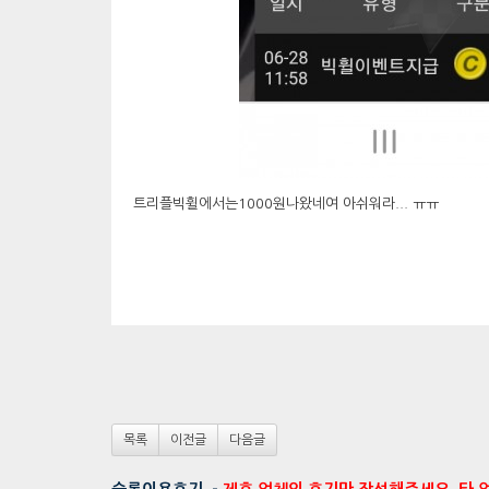
트리플빅휠에서는1000원나왔네여 아쉬워라... ㅠㅠ
목록
이전글
다음글