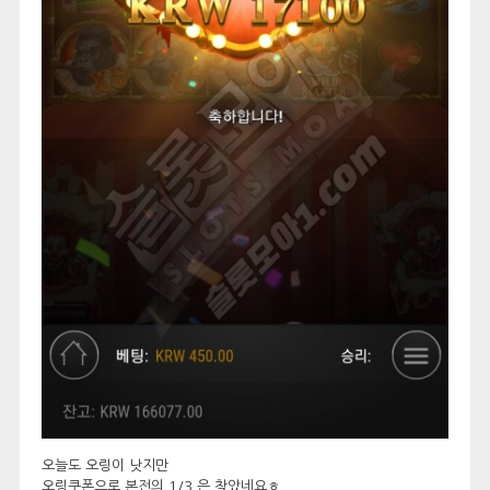
오늘도 오링이 낫지만
오링쿠폰으로 본전의 1/3 은 찾았네요ㅎ