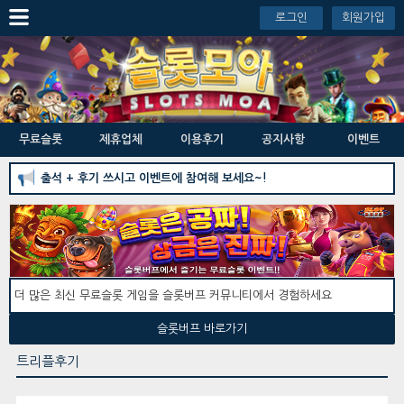
로그인
회원가입
무료슬롯
제휴업체
이용후기
공지사항
이벤트
출석 + 후기 쓰시고 이벤트에 참여해 보세요~!
더 많은 최신 무료슬롯 게임을 슬롯버프 커뮤니티에서 경험하세요
슬롯버프 바로가기
트리플후기