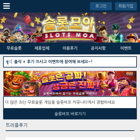
로그인
회원가입
무료슬롯
제휴업체
이용후기
공지사항
이벤트
출석 + 후기 쓰시고 이벤트에 참여해 보세요~!
더 많은 최신 무료슬롯 게임을 슬롯버프 커뮤니티에서 경험하세요
슬롯버프 바로가기
트리플후기