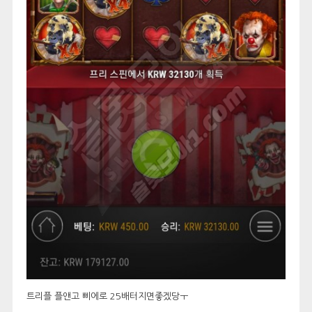
트리플 플앤고 삐에로 25배터지면좋겠당ㅜ