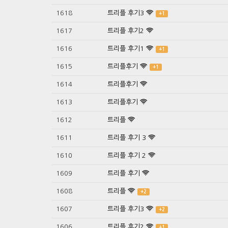
1618
트리플 후기3
+1
1617
트리플 후기2
1616
트리플 후기1
+1
1615
트리플후기
+1
1614
트리플후기
1613
트리플후기
1612
트리플
1611
트리플 후기 3
1610
트리플 후기 2
1609
트리플 후기
1608
트리플
+2
1607
트리플 후기3
+2
1606
트리플 후기2
+1