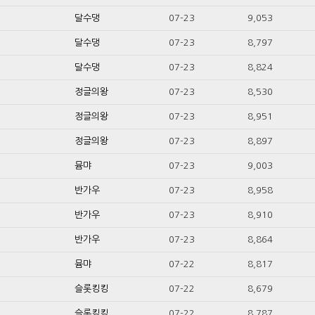
달수댕
07-23
9,053
달수댕
07-23
8,797
달수댕
07-23
8,824
정글의왕
07-23
8,530
정글의왕
07-23
8,951
정글의왕
07-23
8,897
뮴먀
07-23
9,003
반가우
07-23
8,958
반가우
07-23
8,910
반가우
07-23
8,864
뮴먀
07-22
8,817
슬롯킹킹
07-22
8,679
슬롯킹킹
07-22
8,787