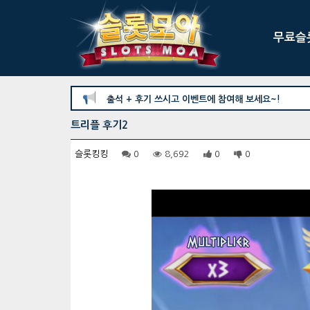
무료슬
출석 + 후기 쓰시고 이벤트에 참여해 보세요~!
안녕하세요. 슬롯모아 입니다. 출석 + 후기 쓰시고 이
트리플 후기2
슬롯킹킹
0
8,692
0
0