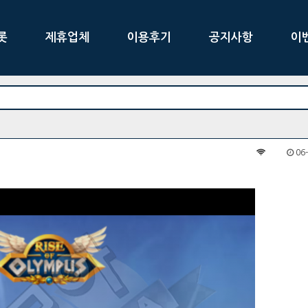
롯
제휴업체
이용후기
공지사항
이
벤트의 혜택을 만나보세요~!
06-