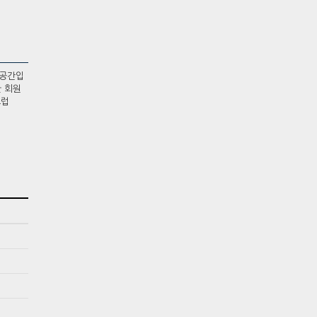
 공간입
한 회원
스럽