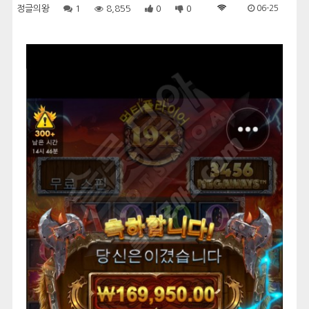
정글의왕
1
8,855
0
0
06-25