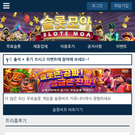
로그인
회원가입
무료슬롯
제휴업체
이용후기
공지사항
이벤트
출석 + 후기 쓰시고 이벤트에 참여해 보세요~!
더 많은 최신 무료슬롯 게임을 슬롯버프 커뮤니티에서 경험하세요
슬롯버프 바로가기
트리플후기