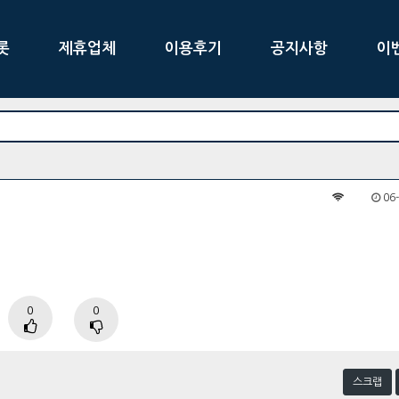
롯
제휴업체
이용후기
공지사항
이
06-
0
0
스크랩