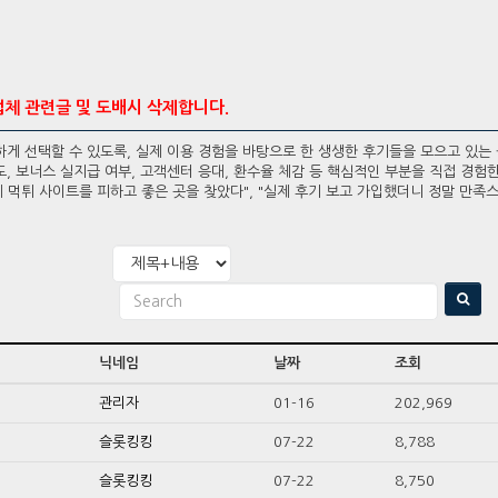
업체 관련글 및 도배시 삭제합니다.
게 선택할 수 있도록, 실제 이용 경험을 바탕으로 한 생생한 후기들을 모으고 있는
, 보너스 실지급 여부, 고객센터 응대, 환수율 체감 등 핵심적인 부분을 직접 경험
 먹튀 사이트를 피하고 좋은 곳을 찾았다", "실제 후기 보고 가입했더니 정말 만족
닉네임
날짜
조회
관리자
01-16
202,969
슬롯킹킹
07-22
8,788
슬롯킹킹
07-22
8,750