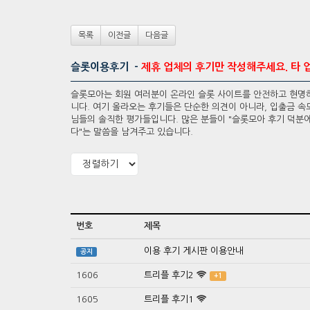
목록
이전글
다음글
슬롯이용후기 -
제휴 업체의 후기만 작성해주세요. 타 
슬롯모아는 회원 여러분이 온라인 슬롯 사이트를 안전하고 현명하
니다. 여기 올라오는 후기들은 단순한 의견이 아니라, 입출금 속도
님들의 솔직한 평가들입니다. 많은 분들이 "슬롯모아 후기 덕분에
다"는 말씀을 남겨주고 있습니다.
번호
제목
이용 후기 게시판 이용안내
공지
1606
트리플 후기2
+1
1605
트리플 후기1