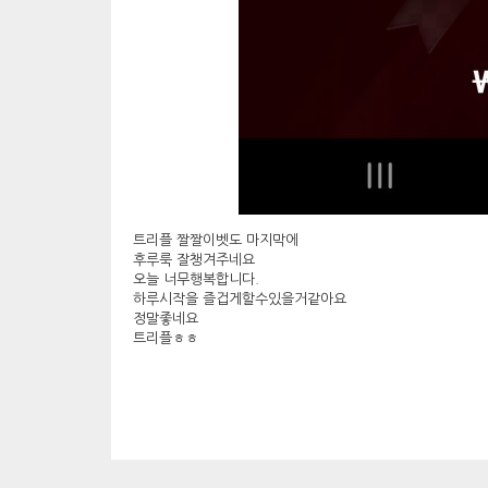
트리플 짤짤이벳도 마지막에
후루룩 잘챙겨주네요
오늘 너무행복합니다.
하루시작을 즐겁게할수있을거같아요
정말좋네요
트리플ㅎㅎ