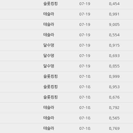
슬롯킹킹
07-19
8,454
테슬라
07-19
8,991
테슬라
07-19
9,005
테슬라
07-19
8,554
달수댕
07-19
8,915
달수댕
07-19
8,693
달수댕
07-19
8,855
슬롯킹킹
07-18
8,999
슬롯킹킹
07-18
8,953
슬롯킹킹
07-18
8,676
테슬라
07-18
8,792
테슬라
07-18
8,565
테슬라
07-18
8,769