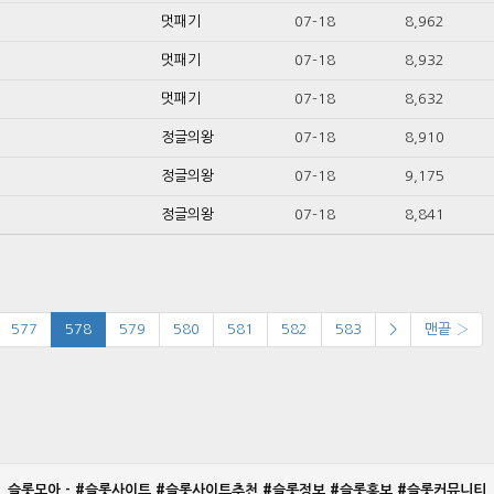
멋패기
07-18
8,962
멋패기
07-18
8,932
멋패기
07-18
8,632
정글의왕
07-18
8,910
정글의왕
07-18
9,175
정글의왕
07-18
8,841
577
578
579
580
581
582
583
>
맨끝 ›
슬롯모아 - #슬롯사이트 #슬롯사이트추천 #슬롯정보 #슬롯홍보 #슬롯커뮤니티