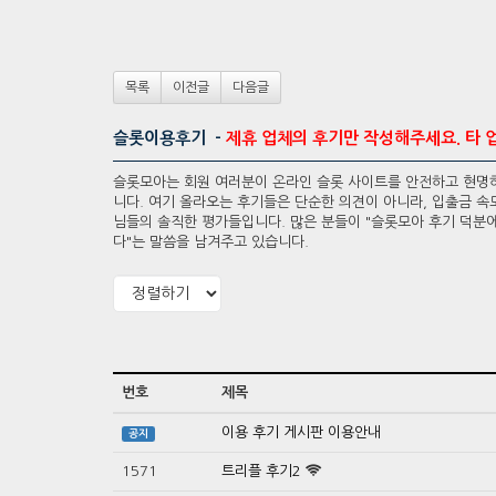
목록
이전글
다음글
슬롯이용후기 -
제휴 업체의 후기만 작성해주세요. 타 
슬롯모아는 회원 여러분이 온라인 슬롯 사이트를 안전하고 현명하
니다. 여기 올라오는 후기들은 단순한 의견이 아니라, 입출금 속도
님들의 솔직한 평가들입니다. 많은 분들이 "슬롯모아 후기 덕분에
다"는 말씀을 남겨주고 있습니다.
번호
제목
이용 후기 게시판 이용안내
공지
1571
트리플 후기2