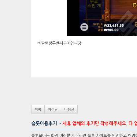
버팔로킹두번째구매입니당
목록
이전글
다음글
슬롯이용후기 -
제휴 업체의 후기만 작성해주세요. 타 
슬롯모아는 회원 여러분이 온라인 슬롯 사이트를 안전하고 현명하