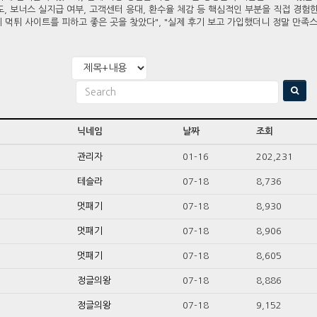
, 보너스 실지급 여부, 고객센터 응대, 환수율 체감 등 핵심적인 부분을 직접 경험
 먹튀 사이트를 피하고 좋은 곳을 찾았다", "실제 후기 보고 가입했더니 정말 만족
닉네임
날짜
조회
관리자
01-16
202,231
테슬라
07-18
8,736
멋패기
07-18
8,930
멋패기
07-18
8,906
멋패기
07-18
8,605
정글의왕
07-18
8,886
정글의왕
07-18
9,152