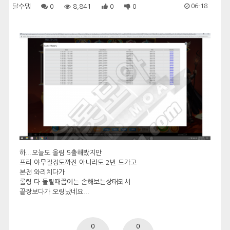
달수댕
0
8,841
0
0
06-18
하...오늘도 올림 5출해봤지만
프리 야무질정도까진 아니라도 2번 드가고
본전 와리치다가
롤링 다 돌릴때쯤에는 손해보는상태되서
끝장보다가 오링났네요...
0
0