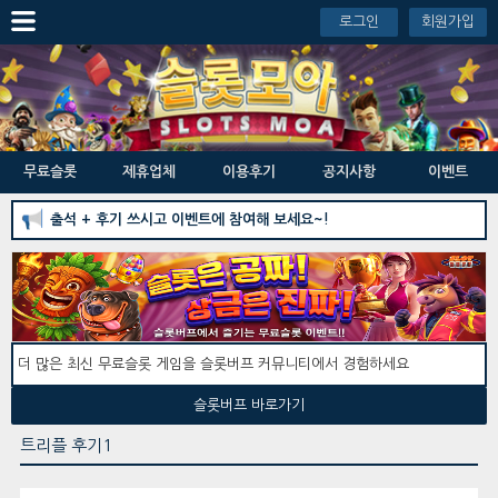
로그인
회원가입
무료슬롯
제휴업체
이용후기
공지사항
이벤트
출석 + 후기 쓰시고 이벤트에 참여해 보세요~!
더 많은 최신 무료슬롯 게임을 슬롯버프 커뮤니티에서 경험하세요
슬롯버프 바로가기
트리플 후기1