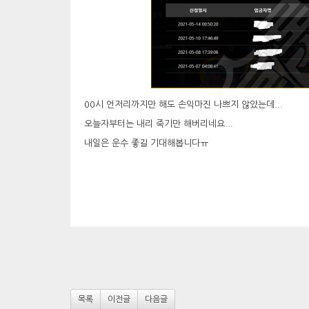
00시 언저리까지만 해도 손익마진 나쁘지 않았는데...
오늘자부터는 내리 죽기만 해버리네요...
내일은 운수 좋길 기대해봅니다ㅠ
목록
이전글
다음글