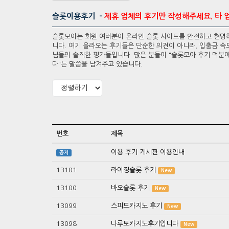
슬롯이용후기 -
제휴 업체의 후기만 작성해주세요. 타 
슬롯모아는 회원 여러분이 온라인 슬롯 사이트를 안전하고 현명하
니다. 여기 올라오는 후기들은 단순한 의견이 아니라, 입출금 속도
님들의 솔직한 평가들입니다. 많은 분들이 "슬롯모아 후기 덕분에
다"는 말씀을 남겨주고 있습니다.
번호
제목
이용 후기 게시판 이용안내
공지
13101
라이징슬롯 후기
New
13100
바오슬롯 후기
New
13099
스피드카지노 후기
New
13098
나루토카지노후기입니다
New