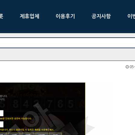
롯
제휴업체
이용후기
공지사항
이
05-