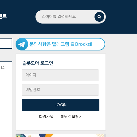
벤트
문의사항은 텔레그램 @Orocksil
슬롯모아 로그인
14
LOGIN
회원가입
|
회원정보찾기