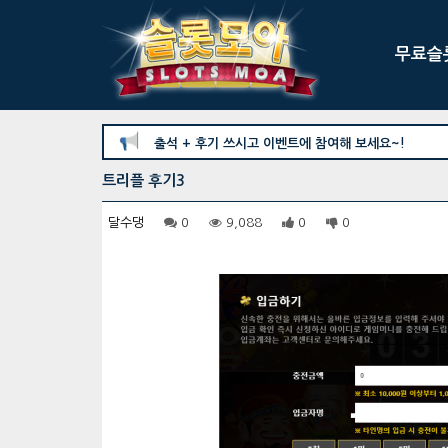
무료슬
출석 + 후기 쓰시고 이벤트에 참여해 보세요~!
트리플 후기3
달수댕
0
9,088
0
0