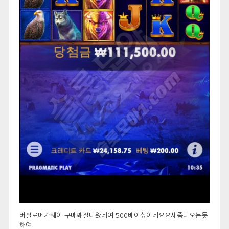
버팔로메가웨이 구매꽤잘나왔네여 500배이상이네요요새좀나오는듯
해여