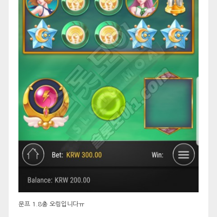
문프 1.8충 오링입니다ㅠ