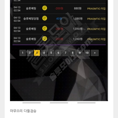
마무으리 다들검승