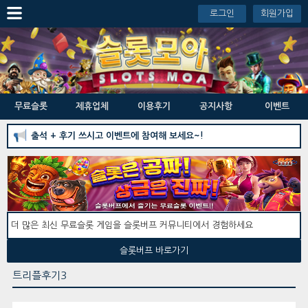
로그인
회원가입
무료슬롯
제휴업체
이용후기
공지사항
이벤트
출석 + 후기 쓰시고 이벤트에 참여해 보세요~!
더 많은 최신 무료슬롯 게임을 슬롯버프 커뮤니티에서 경험하세요
슬롯버프 바로가기
트리플후기3