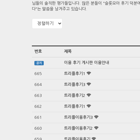
님들의 솔직한 평가들입니다. 많은 분들이 "슬롯모아 후기 덕분에
다"는 말씀을 남겨주고 있습니다.
번호
제목
이용 후기 게시판 이용안내
공지
665
트리플후기1
664
트리플후기3
663
트리플후기2
662
트리플후기1
661
트리플이용후기3
660
트리플이용후기2
659
트리플이용후기