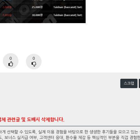
0
0
스크랩
업체 관련글 및 도배시 삭제합니다.
게 선택할 수 있도록, 실제 이용 경험을 바탕으로 한 생생한 후기들을 모으고 있는
, 보너스 실지급 여부, 고객센터 응대, 환수율 체감 등 핵심적인 부분을 직접 경험