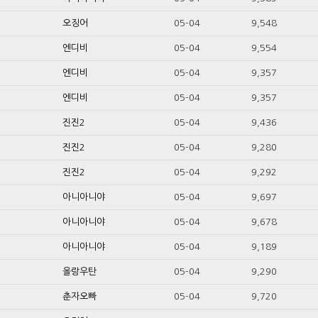
오징어
05-04
9,548
엔디비
05-04
9,554
엔디비
05-04
9,357
엔디비
05-04
9,357
진진2
05-04
9,436
진진2
05-04
9,280
진진2
05-04
9,292
아니아니야
05-04
9,697
아니아니야
05-04
9,678
아니아니야
05-04
9,189
올랑우탄
05-04
9,290
춘자오빠
05-04
9,720