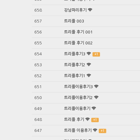
658
강남파리후기
657
트리플 003
656
트리플 후기 001
655
트리플 후기 002
654
트리플후기3
+1
653
트리플후기2
652
트리플후기1
651
트리플이용후기3
650
트리플이용후기2
649
트리플이용후기
648
트리플 후기
+1
647
트리플 이용후기
+1