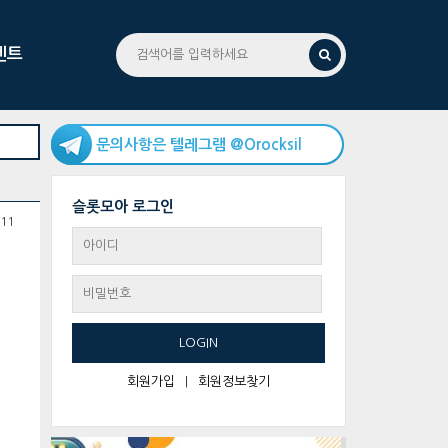
벤트
문의사항은 텔레그램 @Orocksil
슬롯모아 로그인
11
LOGIN
회원가입
|
회원정보찾기