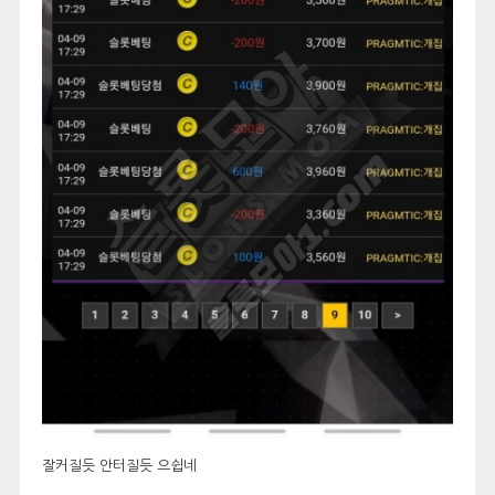
잘커질듯 안터질듯 으쉽네