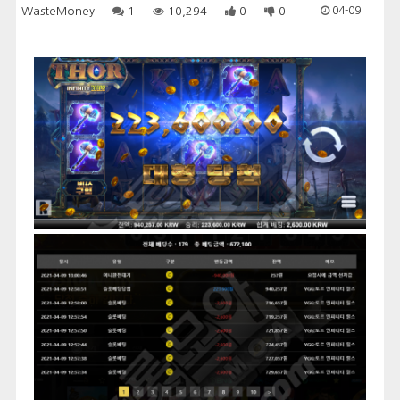
WasteMoney
1
10,294
0
0
04-09