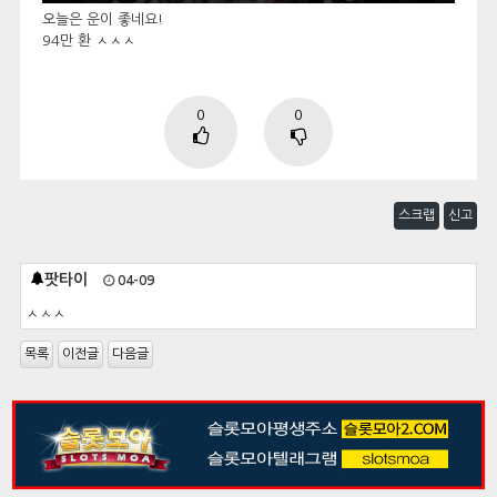
오늘은 운이 좋네요!
94만 환 ㅅㅅㅅ
0
0
스크랩
신고
팟타이
04-09
ㅅㅅㅅ
목록
이전글
다음글