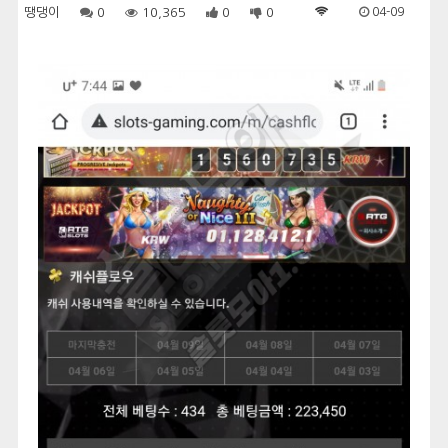
땡댕이
0
10,365
0
0
04-09