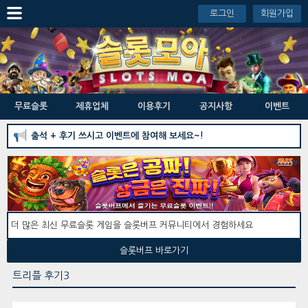
로그인
회원가입
무료슬롯
제휴업체
이용후기
공지사항
이벤트
출석 + 후기 쓰시고 이벤트에 참여해 보세요~!
더 많은 최신 무료슬롯 게임을 슬롯버프 커뮤니티에서 경험하세요
슬롯버프 바로가기
트리플 후기3