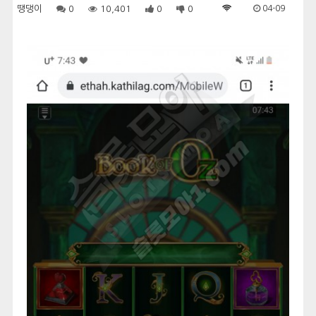
땡댕이
0
10,401
0
0
04-09