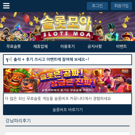
로그인
회원가입
무료슬롯
제휴업체
이용후기
공지사항
이벤트
출석 + 후기 쓰시고 이벤트에 참여해 보세요~!
더 많은 최신 무료슬롯 게임을 슬롯버프 커뮤니티에서 경험하세요
슬롯버프 바로가기
강남파리후기