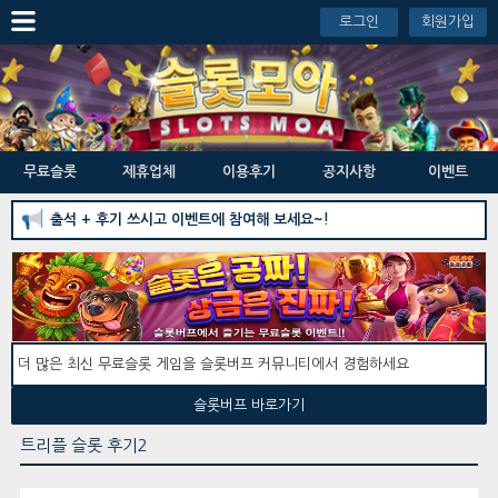
로그인
회원가입
무료슬롯
제휴업체
이용후기
공지사항
이벤트
출석 + 후기 쓰시고 이벤트에 참여해 보세요~!
더 많은 최신 무료슬롯 게임을 슬롯버프 커뮤니티에서 경험하세요
슬롯버프 바로가기
트리플 슬롯 후기2