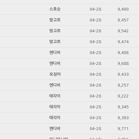
스흐슷
04-28
9,400
망고르
04-28
9,457
망고르
04-28
9,542
망고르
04-28
9,474
엔디비
04-28
9,406
엔디비
04-28
9,688
오징어
04-28
9,433
엔디비
04-28
9,257
태각이
04-28
9,222
태각이
04-28
9,345
태각이
04-28
9,393
엔디비
04-28
9,771