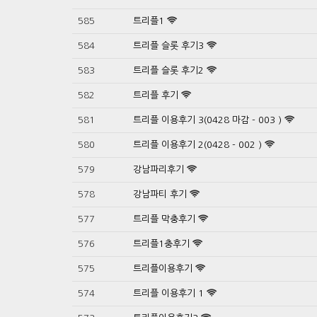
585
트리플1
584
트리플 슬롯 후기3
583
트리플 슬롯 후기2
582
트리플 후기
581
트리플 이용후기 3(0428 마감 - 003 )
580
트리플 이용후기 2(0428 - 002 )
579
강남파리후기
578
강남파티 후기
577
트리플 막충후기
576
트리플1충후기
575
트리플이용후기
574
트리플 이용후기 1