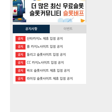
공지사항
이벤트
산타카지노 제휴 입점 공지
공지
룸 카지노사이트 입점 공지
공지
돌리고 슬롯사이트 입점 공지
공지
CC 카지노사이트 입점 공지
공지
바오 슬롯사이트 제휴 입점 공지
공지
라이징 슬롯사이트 제휴 입점 공지
공지