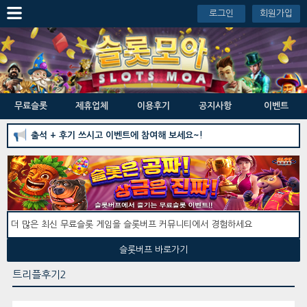
로그인
회원가입
무료슬롯
제휴업체
이용후기
공지사항
이벤트
출석 + 후기 쓰시고 이벤트에 참여해 보세요~!
더 많은 최신 무료슬롯 게임을 슬롯버프 커뮤니티에서 경험하세요
슬롯버프 바로가기
트리플후기2