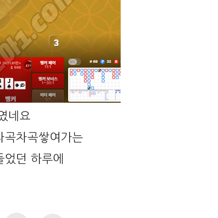
이였네요
차곡차곡쌓여가는
들었던 하루에