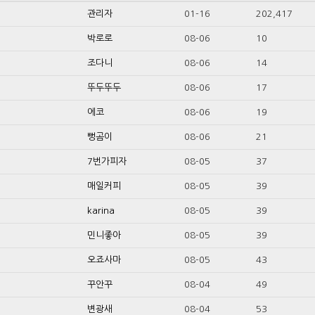
관리자
01-16
202,417
박로로
08-06
10
조다니
08-06
14
뚜두뚜두
08-06
17
에코
08-06
19
뻥곰이
08-06
21
7번가피자
08-05
37
매일커피
08-05
39
karina
08-05
39
민니좋아
08-05
39
오죠사마
08-05
43
꾸안꾸
08-04
49
변광새
08-04
53