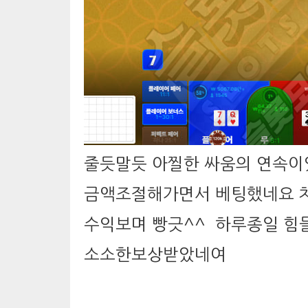
줄듯말듯 아찔한 싸움의 연속
금액조절해가면서 베팅했네요 
수익보며 빵긋^^ 하루종일 힘
소소한보상받았네여