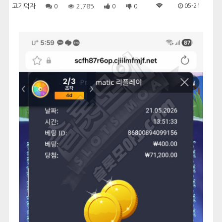
고기먹자
0
2,785
0
0
05-21