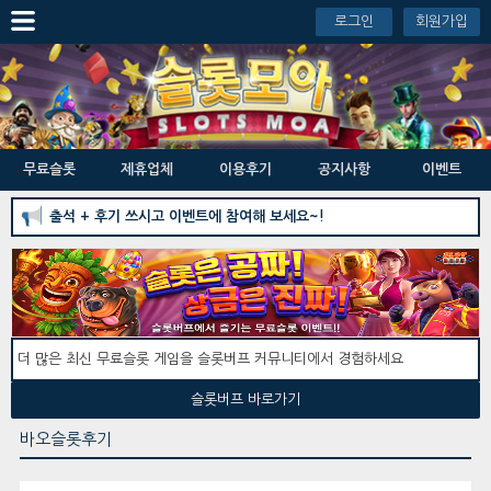
로그인
회원가입
무료슬롯
제휴업체
이용후기
공지사항
이벤트
출석 + 후기 쓰시고 이벤트에 참여해 보세요~!
더 많은 최신 무료슬롯 게임을 슬롯버프 커뮤니티에서 경험하세요
슬롯버프 바로가기
바오슬롯후기