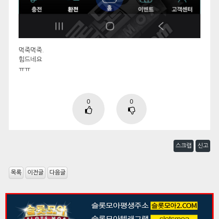
먹죽먹죽.
힘드네요
ㅠㅠ
0
0
스크랩
신고
목록
이전글
다음글