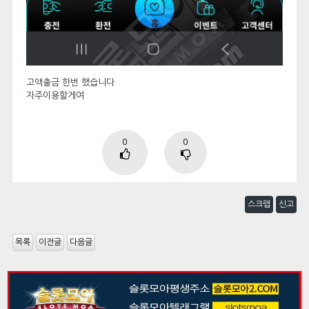
고액출금 한번 했습니다
자주이용할게여
0
0
스크랩
신고
목록
이전글
다음글