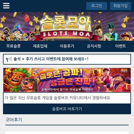
로그인
회원가입
무료슬롯
제휴업체
이용후기
공지사항
이벤트
출석 + 후기 쓰시고 이벤트에 참여해 보세요~!
더 많은 최신 무료슬롯 게임을 슬롯버프 커뮤니티에서 경험하세요
슬롯버프 바로가기
코어후기