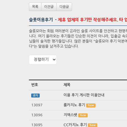
목록
이전글
다음글
슬롯이용후기 -
제휴 업체의 후기만 작성해주세요. 타 
슬롯모아는 회원 여러분이 온라인 슬롯 사이트를 안전하고 현명하
니다. 여기 올라오는 후기들은 단순한 의견이 아니라, 입출금 속도
님들의 솔직한 평가들입니다. 많은 분들이 "슬롯모아 후기 덕분에
다"는 말씀을 남겨주고 있습니다.
번호
제목
이용 후기 게시판 이용안내
공지
13097
룸카지노 후기
New
13096
지엑스벳
New
13095
CC카지노 후기
New