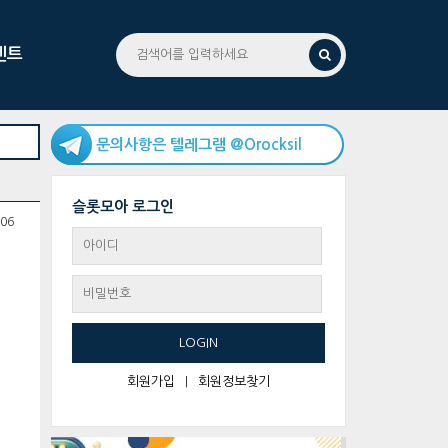
벤트
문의사항은 텔레그램 @Orocksil
슬롯모아 로그인
06
LOGIN
회원가입
|
회원정보찾기