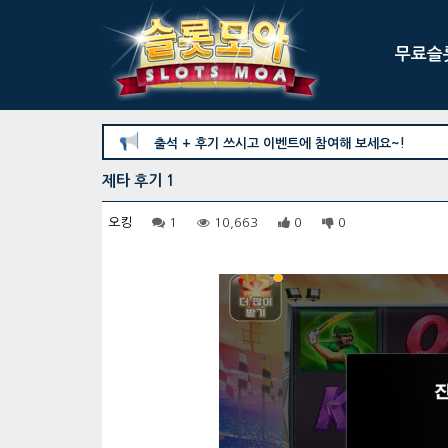
무료슬
출석 + 후기 쓰시고 이벤트에 참여해 보세요~!
제타 후기 1
오킹
1
10,663
0
0