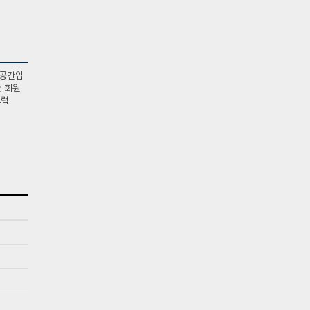
 공간입
한 회원
스럽