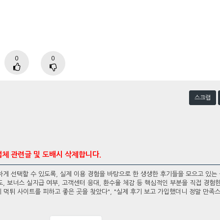
0
0
스크랩
업체 관련글 및 도배시 삭제합니다.
게 선택할 수 있도록, 실제 이용 경험을 바탕으로 한 생생한 후기들을 모으고 있는
, 보너스 실지급 여부, 고객센터 응대, 환수율 체감 등 핵심적인 부분을 직접 경험
 먹튀 사이트를 피하고 좋은 곳을 찾았다", "실제 후기 보고 가입했더니 정말 만족