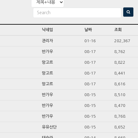
닉네임
날짜
조회
관리자
01-16
202,367
반가우
08-17
8,762
망고르
08-17
8,822
망고르
08-17
8,441
망고르
08-17
8,616
반가우
08-15
8,510
반가우
08-15
8,470
반가우
08-15
8,768
유유산단
08-15
8,652
테슬라
08-14
8,660