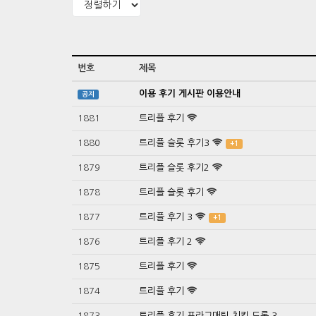
번호
제목
이용 후기 게시판 이용안내
공지
1881
트리플 후기
1880
트리플 슬롯 후기3
+1
1879
트리플 슬롯 후기2
1878
트리플 슬롯 후기
1877
트리플 후기 3
+1
1876
트리플 후기 2
1875
트리플 후기
1874
트리플 후기
1873
트리플 후기 프라그매틱 치킨 드롭 3