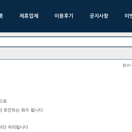
롯
제휴업체
이용후기
공지사항
이
01-
곳으로
된 포인트는 회수 됩니다.
 차단 처리됩니다.