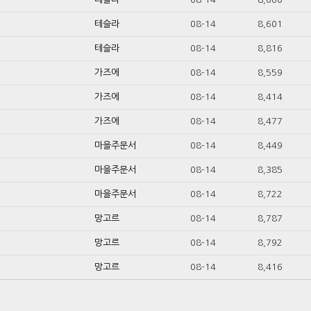
테슬라
08-14
8,601
테슬라
08-14
8,816
가즈에
08-14
8,559
가즈에
08-14
8,414
가즈에
08-14
8,477
마을주문서
08-14
8,449
마을주문서
08-14
8,385
마을주문서
08-14
8,722
망고르
08-14
8,787
망고르
08-14
8,792
망고르
08-14
8,416