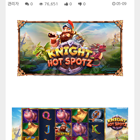
관리자
0
76,651
0
0
05-09