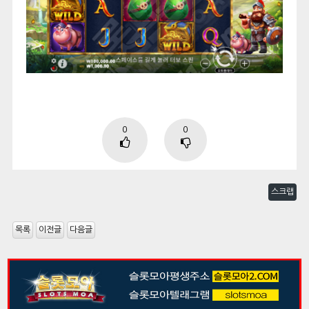
0
0
스크랩
목록
이전글
다음글