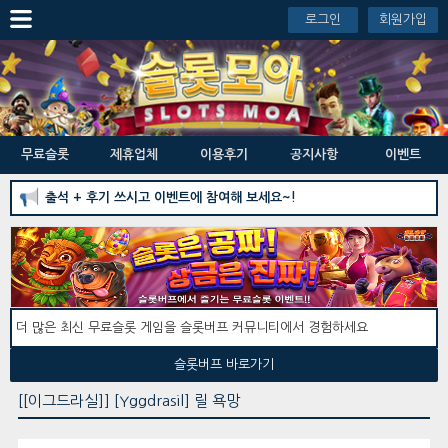
로그인
회원가입
무료슬롯
제휴업체
이용후기
공지사항
이벤트
출석 + 후기 쓰시고 이벤트에 참여해 보세요~!
더 많은 최신 무료슬롯 게임을 슬롯버프 커뮤니티에서 경험하세요
슬롯버프 바로가기
[[이그드라실]] [Yggdrasil] 릴 욕망